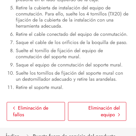
Retire la cubierta de instalación del equipo de
Puesta fuera de servicio del
conmutación. Para ello, suelte los 4 tornillos (TX20) de
producto
fijación de la cubierta de la instalación con una
herramienta adecuada.
Eliminación del equipo
Retire el cable conectado del equipo de conmutación.
Datos técnicos
Saque el cable de los orificios de la boquilla de paso.
Suelte el tornillo de fijación del equipo de
Contacto
conmutación del soporte mural.
Saque el equipo de conmutación del soporte mural.
Suelte los tornillos de fijación del soporte mural con
un destornillador adecuado y retire las arandelas.
Retire el soporte mural.
Eliminación de
Eliminación del
fallos
equipo