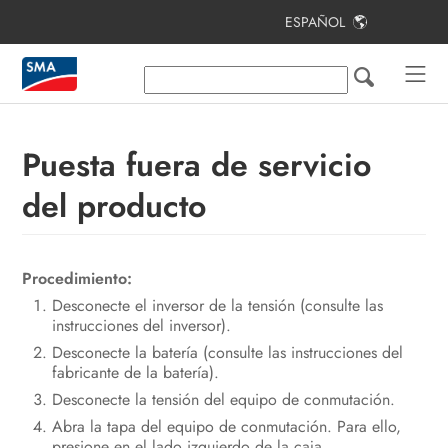
ESPAÑOL
Índice
Indicaciones sobre este documento
Seguridad
Puesta fuera de servicio
Contenido de la entrega
del producto
Vista general del producto
Montaje
Procedimiento:
Desconecte el inversor de la tensión (consulte las
Conexión eléctrica
instrucciones del inversor).
Manejo
Desconecte la batería (consulte las instrucciones del
fabricante de la batería).
Cierre de la carcasa
Desconecte la tensión del equipo de conmutación.
Abra la tapa del equipo de conmutación. Para ello,
Eliminación de fallos
presione en el lado izquierdo de la caja.