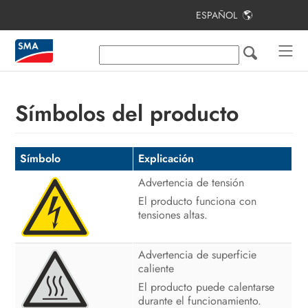
ESPAÑOL
Índice
Indicaciones sobre este documento
Seguridad
Símbolos del producto
Contenido de la entrega
Vista general del producto
Símbolo
Explicación
Advertencia de tensión
Montaje
El producto funciona con
Conexión eléctrica
tensiones altas.
Manejo
Advertencia de superficie
caliente
Cierre de la carcasa
El producto puede calentarse
Eliminación de fallos
durante el funcionamiento.