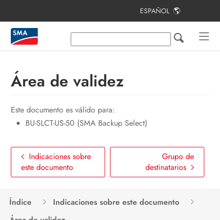
ESPAÑOL
Índice
Indicaciones sobre este documento
Seguridad
Área de validez
Contenido de la entrega
Este documento es válido para:
Vista general del producto
BU-SLCT-US-50 (SMA Backup Select)
Montaje
Conexión eléctrica
Indicaciones sobre
Grupo de
este documento
destinatarios
Manejo
Cierre de la carcasa
Índice
Indicaciones sobre este documento
Eliminación de fallos
Área de validez