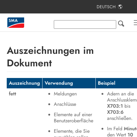
DEUTSCH
Inhaltsverzeichnis
Hinweise zu diesem Dokument
Sicherheit
Auszeichnungen im
Produktübersicht
Dokument
Erste Schritte
Übersicht über die
Auszeichnung
Verwendung
Beispiel
Benutzeroberfläche
fett
Meldungen
Adern an die
Anschlusskle
Bedienung
Anschlüsse
X703:1
bis
X703:6
Kontakt
Elemente auf einer
anschließen.
Benutzeroberfläche
Im Feld
Minut
Elemente, die Sie
den Wert
10