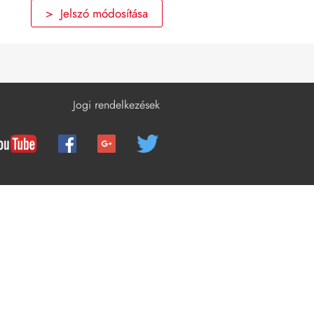
Üzembe helyezés
> Jelszó módosítása
Kezelés
Az inverter áramtalanítása
A termék tisztítása
Jogi rendelkezések
Hibakeresés
Az inverter üzemen kívül helyezése
Teendők cserekészülék használata
esetén
Műszaki adatok
Kapcsolat
EU-megfelelőségi nyilatkozat