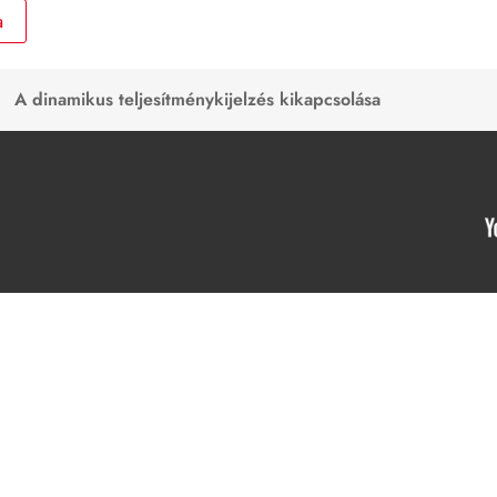
a
A dinamikus teljesítménykijelzés kikapcsolása