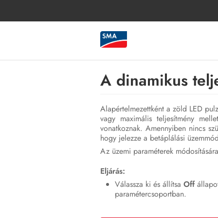
A dinamikus telj
Alapértelmezettként a zöld LED pulzá
vagy maximális teljesítmény mellet
vonatkoznak. Amennyiben nincs szüks
hogy jelezze a betáplálási üzemmód
Az üzemi paraméterek módosítására v
Eljárás:
Válassza ki és állítsa
Off
állapo
paramétercsoportban.