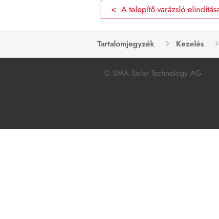
< A telepítő varázsló elindítás
Tartalomjegyzék
Kezelés
© SMA Solar Technology AG