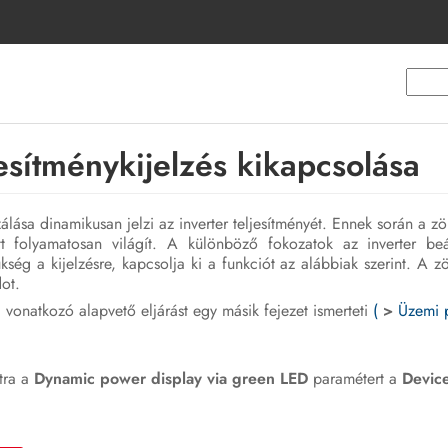
esítménykijelzés kikapcsolása
lása dinamikusan jelzi az inverter teljesítményét. Ennek során a z
t folyamatosan világít. A különböző fokozatok az inverter beállí
ég a kijelzésre, kapcsolja ki a funkciót az alábbiak szerint. A z
ot.
onatkozó alapvető eljárást egy másik fejezet ismerteti
(
>
Üzemi 
tra a
Dynamic power display via green LED
paramétert a
Devic