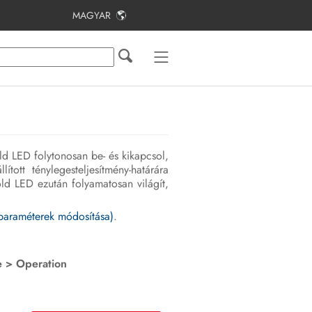
MAGYAR
Tartalomjegyzék
Tudnivalók a jelen dokumentumhoz
Biztonság
A csomag tartalma
öld LED folytonosan be- és kikapcsol,
További szükséges anyagok és
tott ténylegesteljesítmény-határára
segédeszközök
öld LED ezután folyamatosan világít,
Termékáttekintés
paraméterek módosítása)
.
A szerelés és csatlakoztatás
előkészítése
e > Operation
Elektromos csatlakoztatás