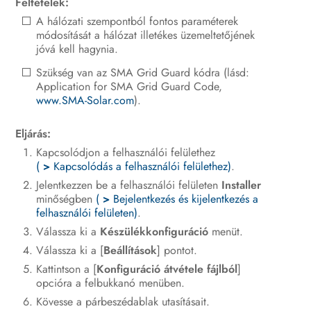
Feltételek:
A hálózati szempontból fontos paraméterek
Kezelés
módosítását a hálózat illetékes üzemeltetőjének
jóvá kell hagynia.
Az inverter áramtalanítása
Szükség van az SMA Grid Guard kódra (lásd:
A termék tisztítása
Application for SMA Grid Guard Code,
www.SMA-Solar.com
).
Hibakeresés
Eljárás:
Az inverter üzemen kívül helyezése
Kapcsolódjon a felhasználói felülethez
(
>
Kapcsolódás a felhasználói felülethez)
.
Teendők cserekészülék használata
esetén
Jelentkezzen be a felhasználói felületen
Installer
minőségben
(
>
Bejelentkezés és kijelentkezés a
Műszaki adatok
felhasználói felületen)
.
Válassza ki a
Készülékkonfiguráció
menüt.
Kapcsolat
Válassza ki a [
Beállítások
] pontot.
Kattintson a [
Konfiguráció átvétele fájlból
]
EU-megfelelőségi nyilatkozat
opcióra a felbukkanó menüben.
Kövesse a párbeszédablak utasításait.