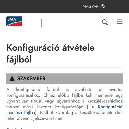
MAGYAR
Tartalomjegyzék
Tudnivalók a jelen dokumentumhoz
Biztonság
Konfiguráció átvétele
A csomag tartalma
fájlból
További szükséges anyagok és
segédeszközök
SZAKEMBER
Termékáttekintés
A konfiguráció fájlból is átvehető az inverter
konfigurálásához. Ehhez előbb fájlba kell mentenie egy
A szerelés és csatlakoztatás
ugyanolyan típusú vagy ugyanahhoz a készülékcsaládhoz
előkészítése
tartozó másik inverter konfigurációját
(
>
Konfiguráció
mentése fájlba)
. Fájlból kizárólag a készülékparamétereket
Elektromos csatlakoztatás
lehet átvenni, jelszavakat nem.
Üzembe helyezés