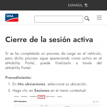
ESPAÑOL
Índice
Indicaciones sobre este documento
Seguridad
Cierre de la sesión activa
Vista general del producto
Si se ha completado un proceso de carga en el vehículo,
Primeros pasos
pero dicho proceso sigue apareciendo como activo en el
eMobility Portal, puede finalizarlo a través del
Vista general de la interfaz de
eMobility Portal.
usuario
Procedimiento:
Manejo
En
Mis ubicaciones
, seleccione su ubicación.
Contacto
Haga clic en
Sesiones
en el menú contextual.