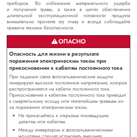
приборов. Во избежание материального ущерба
Ввод в эксплуатацию
и получения травм, а также в целях обеспечения
длительной эксплуатационной готовности продукта
Управление
внимательно прочтите эту главу и всегда соблюдайте
правила техники безопасности.
Обесточивание инвертора
ОПАСНО
Очистка изделия
Опасность для жизни в результате
Поиск ошибок
поражения электрическим током при
прикосновении к кабелям постоянного тока
Вывод инвертора из эксплуатации
При падении света фотогальванические модули
Порядок действий при получении
генерируют высокое постоянное напряжение, которое
устройства на замену
распространяется на кабели постоянного тока.
Прикосновение к кабелям постоянного тока приводит
Технические характеристики
к смертельному исходу или тяжелейшим травмам из-
за поражения электрическим током.
Контактная информация
Не прикасайтесь к открытым токоведущим
деталям или кабелям.
Декларация соответствия
Между инвертором и фотогальваническими
стандартам ЕU
модулями следует установить внешнее