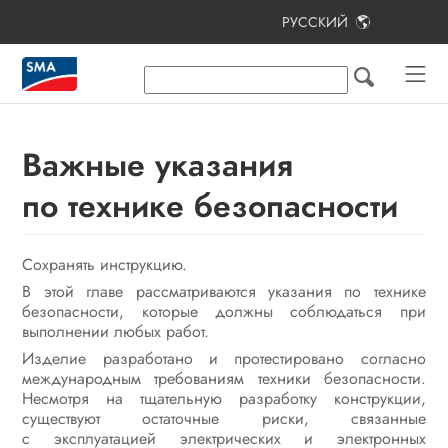
РУССКИЙ
Оглавление
Указания по данному документу
Безопасность
Важные указания
Комплект поставки
по технике безопасности
Дополнительные необходимые
материалы и вспомогательные
Сохранять инструкцию.
средства
В этой главе рассматриваются указания по технике
Обзор изделия
безопасности, которые должны соблюдаться при
выполнении любых работ.
Подготовка к монтажу
Изделие разработано и протестировано согласно
и подключению
международным требованиям техники безопасности.
Несмотря на тщательную разработку конструкции,
Подключение электричества
существуют остаточные риски, связанные
с эксплуатацией электрических и электронных