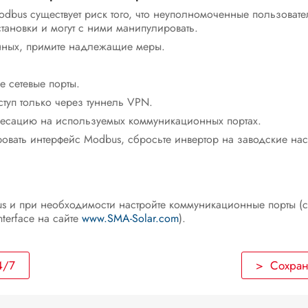
dbus существует риск того, что неуполномоченные пользовате
тановки и могут с ними манипулировать.
нных, примите надлежащие меры.
 сетевые порты.
туп только через туннель VPN.
ресацию на используемых коммуникационных портах.
ровать интерфейс Modbus, сбросьте инвертор на заводские нас
us и при необходимости настройте коммуникационные порты (
terface на сайте
www.SMA-Solar.com
).
4/7
> Сохран