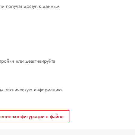
ли получат доступ к данным
Ввод в эксплуатацию
Управление
Обесточивание инвертора
Очистка изделия
Поиск ошибок
тройки или деактивируйте
Вывод инвертора из эксплуатации
Порядок действий при получении
устройства на замену
см. техническую информацию
Технические характеристики
Контактная информация
ение конфигурации в файле
Декларация соответствия
стандартам ЕU