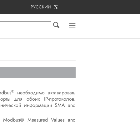
РУССКИЙ
Оглавление
Указания по данному документу
Безопасность
Комплект поставки
Дополнительные необходимые
материалы и вспомогательные
средства
®
dbus
необходимо активировать
рты для обоих IP-протоколов.
Обзор изделия
ехнической информации SMA and
Подготовка к монтажу
 Modbus® Measured Values and
и подключению
Подключение электричества