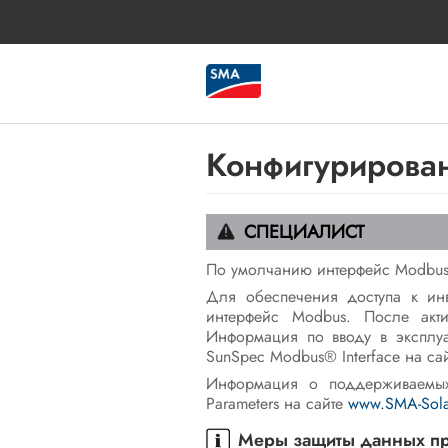
Конфигурирова
CПЕЦИАЛИСТ
По умолчанию интерфейс Modbus
Для обеспечения доступа к и
интерфейс Modbus. После акт
Информация по вводу в эксплу
SunSpec Modbus® Interface на са
Информация о поддерживаемых
Parameters на сайте
www.SMA-Sola
Меры защиты данных пр