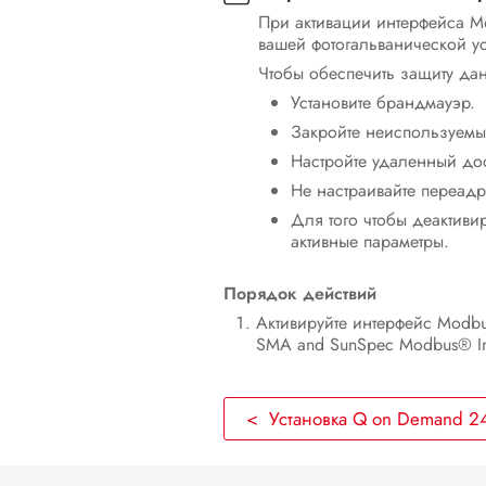
При активации интерфейса Mo
вашей фотогальванической ус
Чтобы обеспечить защиту да
Установите брандмауэр.
Закройте неиспользуемые
Настройте удаленный дос
Не настраивайте переад
Для того чтобы деактиви
активные параметры.
Порядок действий
Активируйте интерфейс Modb
SMA and SunSpec Modbus® In
< Установка Q on Demand 2