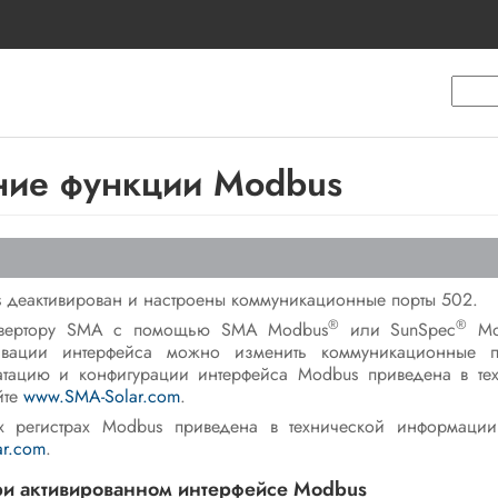
ние функции Modbus
 деактивирован и настроены коммуникационные порты 502.
®
®
нвертору SMA с помощью SMA Modbus
или SunSpec
Mo
ивации интерфейса можно изменить коммуникационные по
атацию и конфигурации интерфейса Modbus приведена в т
йте
www.SMA-Solar.com
.
 регистрах Modbus приведена в технической информации
r.com
.
и активированном интерфейсе Modbus