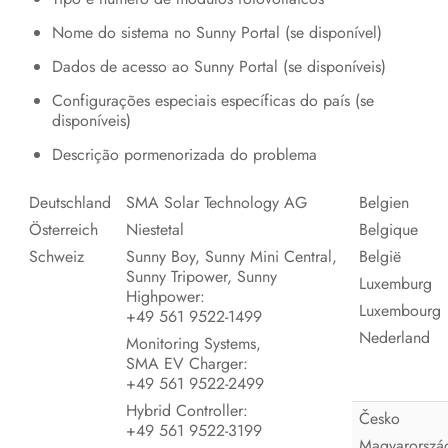
Colocação em serviço
Nome do sistema no Sunny Portal (se disponível)
Operação
Dados de acesso ao Sunny Portal (se disponíveis)
Colocar o inversor sem tensão
Configurações especiais específicas do país (se
disponíveis)
Limpar o produto
Descrição pormenorizada do problema
Localização de erros
Deutschland
SMA Solar Technology AG
Belgien
Colocar o inversor fora de serviço
Österreich
Niestetal
Belgique
Schweiz
Sunny Boy, Sunny Mini Central,
België
Procedimento ao receber um
Sunny Tripower, Sunny
Luxemburg
aparelho de substituição
Highpower:
Luxembourg
+49 561 9522‑1499
Dados técnicos
Nederland
Monitoring Systems,
SMA EV Charger:
Contactos
+49 561 9522‑2499
Declaração de conformidade UE
Hybrid Controller:
Česko
+49 561 9522-3199
Magyarorszá