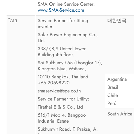
SMA Online Service Center:
www.SMA-Service.com
ไทย
Service Partner for String
대한민국
inverter:
Solar Power Engineering Co.,
Ltd.
333/7,8,9 United Tower
Building 4th floor.
Soi Sukhumvit 55 (Thonglor 17),
Klongton Nua, Wattana,
10110 Bangkok, Thailand
Argentina
+66 20598220
Brasil
smaservice@spe.co.th
Chile
Service Partner for Utility:
Perú
Tirathai E & S Co., Ltd
South Africa
516/1 Moo 4, Bangpoo
Industrial Estate
Sukhumvit Road, T. Praksa, A.