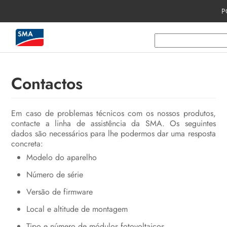
P
Índice
Observações relativas a este
documento
Contactos
Segurança
Material fornecido
Em caso de problemas técnicos com os nossos produtos,
contacte a linha de assistência da SMA. Os seguintes
Materiais adicionalmente necessários
dados são necessários para lhe podermos dar uma resposta
e meios auxiliares
concreta:
Modelo do aparelho
Apresentação geral do produto
Número de série
Montagem e preparação para a
ligação
Versão de firmware
Local e altitude de montagem
Ligação elétrica
Tipo e número de módulos fotovoltaicos