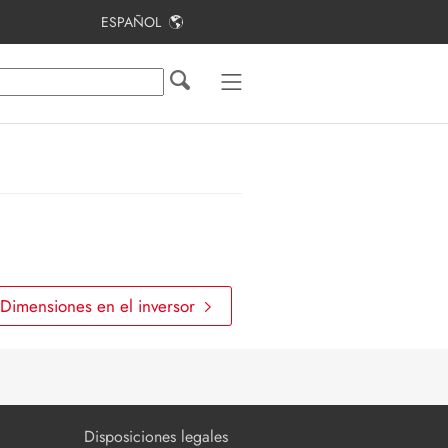
ESPAÑOL
Índice
Indicaciones sobre este documento
Seguridad
Desembalar el producto
Contenido de la entrega
Requisitos de montaje
Dimensiones en el inversor
Registro de los números de serie de
los inversores y de los componentes
Preparación de los trabajos de
montaje en la MV Power Station
Disposiciones legales