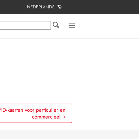
NEDERLANDS
Inhoudsopgave
Toelichting bij dit document
Veiligheid
Productoverzicht
Eerste stappen
Overzicht van de
gebruikersinterface
Bediening
D-kaarten voor particulier en
commercieel
Contact