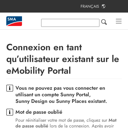
FRANÇAIS
Table des matières
Remarques relatives à ce document
Sécurité
Connexion en tant
Vue d’ensemble des produits
qu’utilisateur existant sur le
Premières étapes
eMobility Portal
Aperçu de l’interface utilisateur
Vous ne pouvez pas vous connecter en
Utilisation
utilisant un compte Sunny Portal,
Contact
Sunny Design ou Sunny Places existant.
Mot de passe oublié
Pour réinitialiser votre mot de passe, cliquez sur
Mot
de passe oublié
lors de la connexion. Après avoir