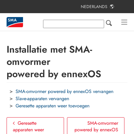
NEDERLANDS
Inhoudsopgave
Toelichting bij dit document
Veiligheid
Installatie met SMA-
Productoverzicht
omvormer
Eerste stappen
powered by ennexOS
Bediening
SMA-omvormer powered by ennexOS vervangen
Contact
Slave-apparaten vervangen
Geresette apparaten weer toevoegen
Geresette
SMA-omvormer
apparaten weer
powered by ennexOS