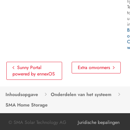
l
T
t
u
i
B
o
C
w
Sunny Portal
Extra omvormers
powered by ennexOS
Inhoudsopgave
Onderdelen van het systeem
SMA Home Storage
© SMA Solar Technology AG
Juridische bepalingen