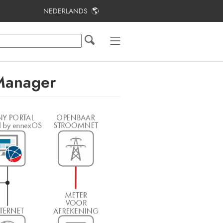
NEDERLANDS
Inhoudsopgave
Toelichting bij dit document
Reglementair gebruik
Manager
Toepassingen van de SMA Home
Energy Solution
Onderdelen van het systeem
Systeemoverzicht
Procedure voor de eerste installatie
en inbedrijfstelling van het systeem
Contact