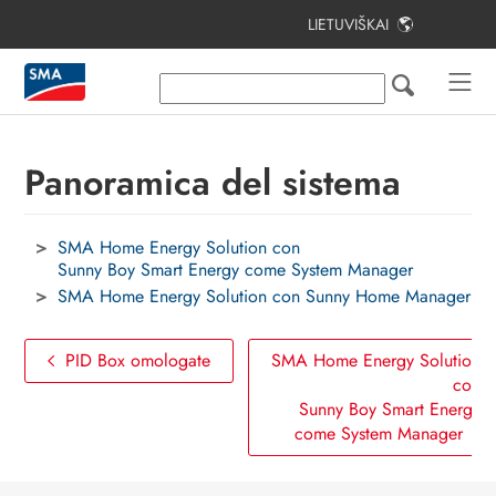
LIETUVIŠKAI
Turinys
Note relative al presente documento
Utilizzo conforme
Panoramica del sistema
Casi applicativi di
SMA Home Energy Solution
SMA Home Energy Solution con
Sunny Boy Smart Energy come System Manager
Componenti del sistema
SMA Home Energy Solution con Sunny Home Manager
Panoramica del sistema
PID Box omologate
SMA Home Energy Solution
Procedura per la prima installazione
con
e messa in servizio del sistema
Sunny Boy Smart Energy
come System Manager
Contatto