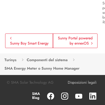
S
p
s
b
i
Sunny Portal powered
Sunny Boy Smart Energy
by ennexOS
Turinys
Componenti del sistema
SMA Energy Meter o Sunny Home Manager
© SMA Solar Technology AG
Disposizioni legali