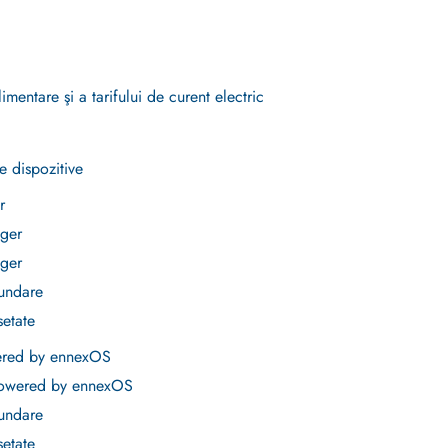
mentare şi a tarifului de curent electric
e dispozitive
r
ger
ger
undare
etate
wered by ennexOS
powered by ennexOS
undare
etate