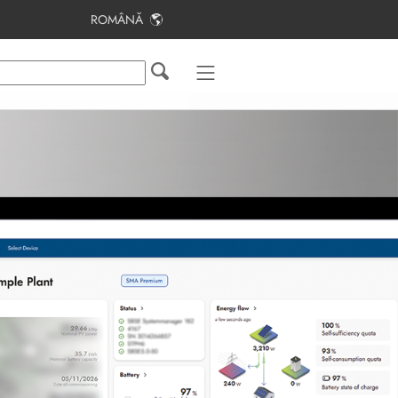
ROMÂNĂ
Cuprins
Indicaţii privind acest document
Siguranţa
Vedere de ansamblu asupra
produsului
Primii pași
Utilizare
Contact