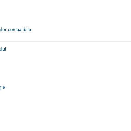
lor compatibile
lui
ție