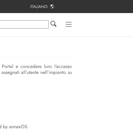
ITALIANO
Indice
Note relative al presente documento
Sicurezza
Panoramica del prodotto
y Portal e concedere loro l’accesso
Per cominciare
i assegnati all’utente nell’impianto su
Uso
Contatto
red by ennexOS.