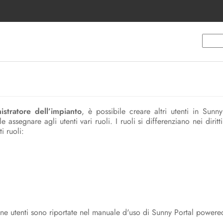
stratore dell’impianto
, è possibile creare altri utenti in Sunn
 assegnare agli utenti vari ruoli. I ruoli si differenziano nei diritt
i ruoli:
ione utenti sono riportate nel manuale d'uso di Sunny Portal powe