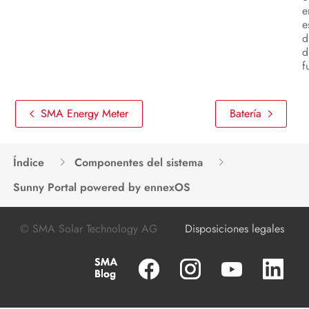
e
e
d
d
f
SMA Energy Meter
Batería
Índice
Componentes del sistema
Sunny Portal powered by ennexOS
© SMA Solar Technology AG
Disposiciones legales